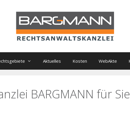
chtsgebiete
Aktuelles
Kosten
WebAkte
anzlei BARGMANN für Sie