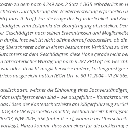
Kosten zu dem nach § 249 Abs. 2 Satz 1 BGB erforderlichen
chlichen Durchführung der Wiederherstellung erforderlich u
6 [unter II. 5 a].). Für die Frage der Erforderlichkeit und Z
eschädigten zum Zeitpunkt der Beauftragung abzustellen. D
er Geschädigter nach seinen Erkenntnissen und Möglichkeite
durfte. Insoweit ist nicht alleine darauf abzustellen, ob di
 überschreitet oder in einem bestimmten Verhältnis zu den
utachters ist dem Geschädigten diese Höhe gerade nicht bek
atrichterlicher Würdigung nach § 287 ZPO oft ein Gesichtsp
 war oder ob nicht möglicherweise andere, kostengünstigere
ebs ausgereicht hätten (BGH Urt. v. 30.11.2004 – VI ZR 365/0
atellschaden, welcher die Einholung eines Sachverständigeng
uf das Unfallgeschehen sind – wie ausgeführt – Kontaktspur
ie das Lösen der Kantenschutzleiste am Klägerfahrzeug zurü
018,43 EUR erforderlich machte, weshalb bereits betragsmäß
ZR 365/03, NJW 2005, 356 [unter II. 5 c], wonach bei Überschr
vorliegt). Hinzu kommt, dass zum einen für die Lackierung 