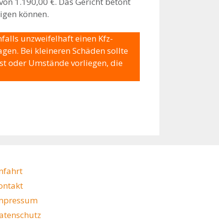
von 1.190,00 €. Das Gericht betont
tigen können.
alls unzweifelhaft einen Kfz-
gen. Bei kleineren Schäden sollte
st oder Umstände vorliegen, die
nfahrt
ontakt
mpressum
atenschutz