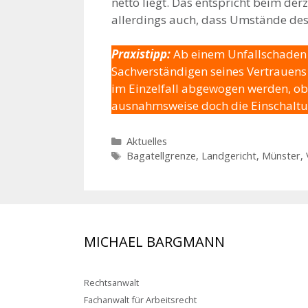
netto liegt. Das entspricht beim de
allerdings auch, dass Umstände des 
Praxistipp:
Ab einem Unfallschaden v
Sachverständigen seines Vertrauens 
im Einzelfall abgewogen werden, ob 
ausnahmsweise doch die Einschaltun
Kategorien
Aktuelles
Schlagwörter
Bagatellgrenze
,
Landgericht
,
Münster
,
MICHAEL BARGMANN
Rechtsanwalt
Fachanwalt für Arbeitsrecht