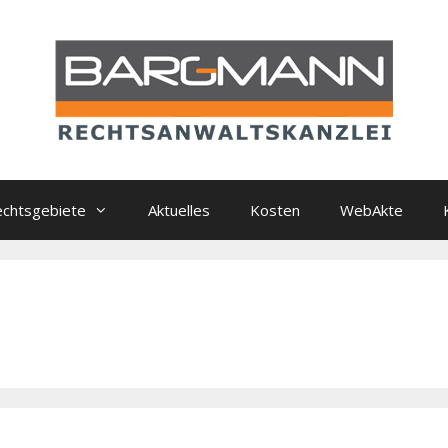
chtsgebiete
Aktuelles
Kosten
WebAkte