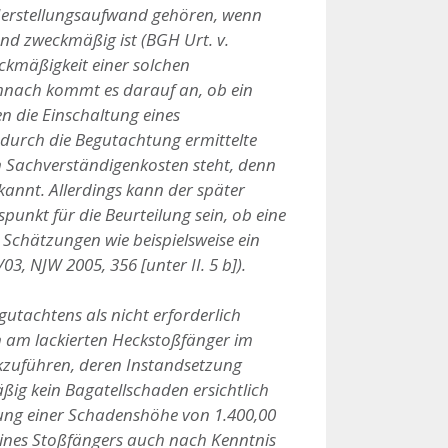
 Herstellungsaufwand gehören, wenn
nd zweckmäßig ist (BGH Urt. v.
weckmäßigkeit einer solchen
emnach kommt es darauf an, ob ein
n die Einschaltung eines
e durch die Begutachtung ermittelte
 Sachverständigenkosten steht, denn
annt. Allerdings kann der später
unkt für die Beurteilung sein, ob eine
 Schätzungen wie beispielsweise ein
3, NJW 2005, 356 [unter II. 5 b]).
utachtens als nicht erforderlich
en am lackierten Heckstoßfänger im
ckzuführen, deren Instandsetzung
ig kein Bagatellschaden ersichtlich
eitung einer Schadenshöhe von 1.400,00
eines Stoßfängers auch nach Kenntnis