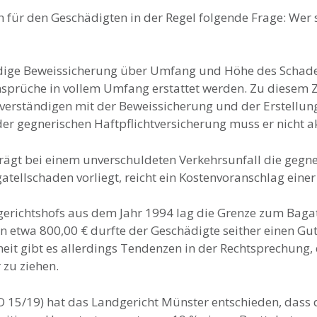
h für den Geschädigten in der Regel folgende Frage: Wer 
dige Beweis­sicherung über Umfang und Höhe des Schaden
nsprüche in vollem Umfang erstattet werden. Zu diesem 
hverständigen mit der Beweissicherung und der Erstellun
er gegnerischen Haftpflichtver­sicherung muss er nicht a
ägt bei einem unverschuldeten Verkehrsunfall die gegner
atell­schaden vorliegt, reicht ein Kostenvoranschlag einer
gerichtshofs aus dem Jahr 1994 lag die Grenze zum Bagat
n etwa 800,00 € durfte der Geschädigte seither einen Gu
eit gibt es allerdings Tendenzen in der Rechtsprechung,
 zu ziehen.
 O 15/19) hat das Landgericht Münster entschieden, dass 