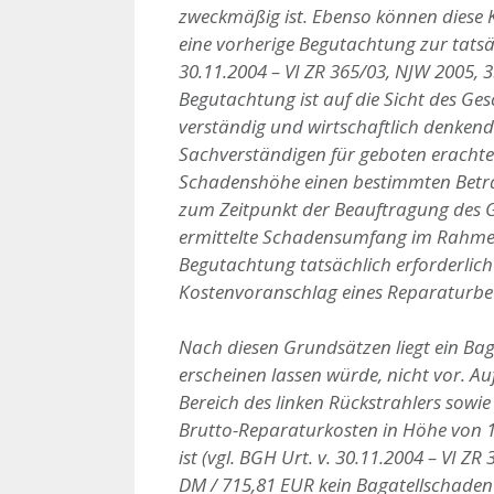
zweckmäßig ist. Ebenso können diese 
eine vorherige Begutachtung zur tatsä
30.11.2004 – VI ZR 365/03, NJW 2005, 35
Begutachtung ist auf die Sicht des G
verständig und wirtschaftlich denkend
Sachverständigen für geboten erachten 
Schadenshöhe einen bestimmten Betrag
zum Zeitpunkt der Beauftragung des G
ermittelte Schadensumfang im Rahmen t
Begutachtung tatsächlich erforderlich
Kostenvoranschlag eines Reparaturbetri
Nach diesen Grundsätzen liegt ein Bag
erscheinen lassen würde, nicht vor. A
Bereich des linken Rückstrahlers sow
Brutto-Reparaturkosten in Höhe von 1.
ist (vgl. BGH Urt. v. 30.11.2004 – VI 
DM / 715,81 EUR kein Bagatellschaden 