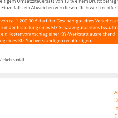
rzeitigem Umsatzsteuersatz von 19 % einem Bruttobetrag 
Einzelfalls ein Abweichen von diesem Richtwert rechtfer
on ca. 1.200,00 € darf der Geschädigte eines Verkehrsunf
mit der Erstellung eines Kfz-Schadengutachtens beauftra
ein Kostenvoranschlag einer Kfz-Werkstatt ausreichend i
g eines Kfz-Sachverständigen rechtfertigen.
Verkehrsunfall
A
K
I
D