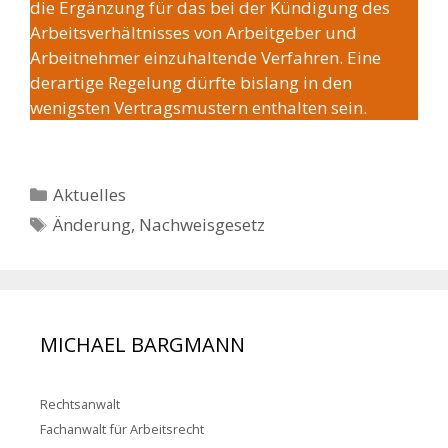
die Ergänzung für das bei der Kündigung des
Arbeitsverhältnisses von Arbeitgeber und
Arbeitnehmer einzuhaltende Verfahren. Eine
derartige Regelung dürfte bislang in den
wenigsten Vertragsmustern enthalten sein.
Kategorien
Aktuelles
Schlagwörter
Änderung
,
Nachweisgesetz
MICHAEL BARGMANN
Rechtsanwalt
Fachanwalt für Arbeitsrecht