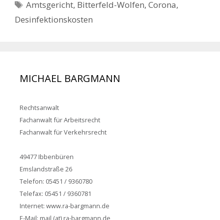
Schlagwörter
Amtsgericht
,
Bitterfeld-Wolfen
,
Corona
,
Desinfektionskosten
MICHAEL BARGMANN
Rechtsanwalt
Fachanwalt für Arbeitsrecht
Fachanwalt für Verkehrsrecht
49477 Ibbenbüren
Emslandstraße 26
Telefon: 05451 / 9360780
Telefax: 05451 / 9360781
Internet: www.ra-bargmann.de
E-Mail: mail (at) ra-bargmann.de