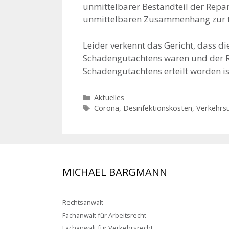
unmittelbarer Bestandteil der Repa
unmittelbaren Zusammenhang zur t
Leider verkennt das Gericht, dass d
Schadengutachtens waren und der R
Schadengutachtens erteilt worden is
Kategorien
Aktuelles
Schlagwörter
Corona
,
Desinfektionskosten
,
Verkehrsu
MICHAEL BARGMANN
Rechtsanwalt
Fachanwalt für Arbeitsrecht
Fachanwalt für Verkehrsrecht