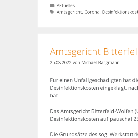
Kategorien
Aktuelles
Schlagwörter
Amtsgericht
,
Corona
,
Desinfektionskos
Amtsgericht Bitterf
25.08.2022
von
Michael Bargmann
Für einen Unfallgeschädigten hat 
Desinfektionskosten eingeklagt, na
hat.
Das Amtsgericht Bitterfeld-Wolfen (U
Desinfektionskosten auf pauschal 25,
Die Grundsätze des sog. Werkstattrisi