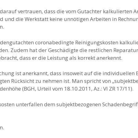
darauf vertrauen, dass die vom Gutachter kalkulierten Ar
d und die Werkstatt keine unnötigen Arbeiten in Rechnun
n.
adengutachten coronabedingte Reinigungskosten kalkuli
en. Zudem hat der Geschädigte die restlichen Reparaturk
acht, dass er die Leistung als korrekt anerkennt.
chung ist anerkannt, dass insoweit auf die individuellen
gten Rücksicht zu nehmen ist. Man spricht von „subjekt
hadenhöhe (BGH, Urteil vom 18.10.2011, Az.: VI ZR 17/11).
osten unterfallen dem subjektbezogenen Schadenbegriff
n.