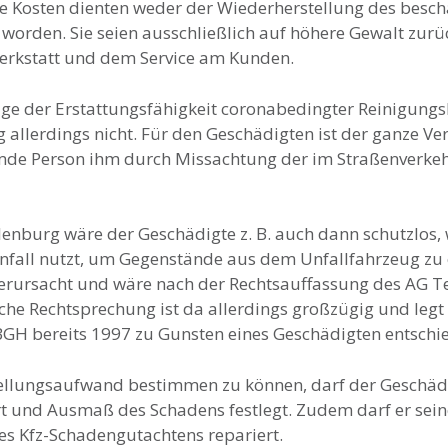
Kosten dienten weder der Wiederherstellung des beschä
t worden. Sie seien ausschließlich auf höhere Gewalt zu
Werkstatt und dem Service am Kunden.
 Frage der Erstattungsfähigkeit coronabedingter Reinigung
llerdings nicht. Für den Geschädigten ist der ganze Ver
remde Person ihm durch Missachtung der im Straßenverkeh
enburg wäre der Geschädigte z. B. auch dann schutzlos, 
fall nutzt, um Gegenstände aus dem Unfallfahrzeug zu 
 verursacht und wäre nach der Rechtsauffassung des AG T
iche Rechtsprechung ist da allerdings großzügig und legt 
 BGH bereits 1997 zu Gunsten eines Geschädigten entschi
llungsaufwand bestimmen zu können, darf der Geschädig
t und Ausmaß des Schadens festlegt. Zudem darf er seine
es Kfz-Schadengutachtens repariert.