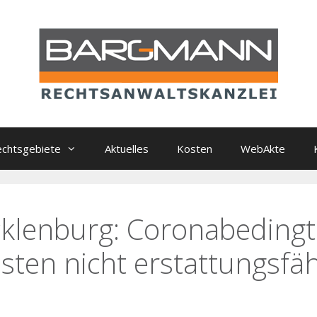
chtsgebiete
Aktuelles
Kosten
WebAkte
cklenburg: Coronabedingt
sten nicht erstattungsfäh