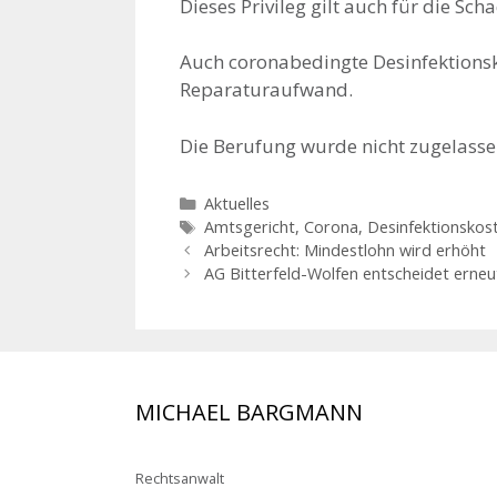
Dieses Privileg gilt auch für die Sc
Auch coronabedingte Desinfektionsk
Reparaturaufwand.
Die Berufung wurde nicht zugelasse
Kategorien
Aktuelles
Schlagwörter
Amtsgericht
,
Corona
,
Desinfektionskos
Arbeitsrecht: Mindestlohn wird erhöht
AG Bitterfeld-Wolfen entscheidet erneu
MICHAEL BARGMANN
Rechtsanwalt