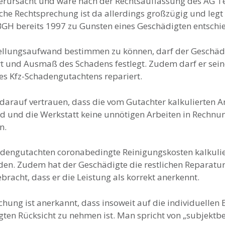
 verursacht und wäre nach der Rechtsauffassung des AG T
iche Rechtsprechung ist da allerdings großzügig und legt 
 BGH bereits 1997 zu Gunsten eines Geschädigten entschi
llungsaufwand bestimmen zu können, darf der Geschädig
t und Ausmaß des Schadens festlegt. Zudem darf er seine
es Kfz-Schadengutachtens repariert.
darauf vertrauen, dass die vom Gutachter kalkulierten Ar
d und die Werkstatt keine unnötigen Arbeiten in Rechnun
n.
adengutachten coronabedingte Reinigungskosten kalkuli
en. Zudem hat der Geschädigte die restlichen Reparaturk
acht, dass er die Leistung als korrekt anerkennt.
chung ist anerkannt, dass insoweit auf die individuellen
gten Rücksicht zu nehmen ist. Man spricht von „subjekt