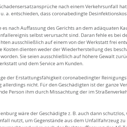
he Schadensersatzansprüche nach einem Verkehrsunfall ha
) u. a. entschieden, dass coronabedingte Desinfektionskos
le es nach Auffassung des Gerichts an dem adäquaten K
fallereignis selbst verursacht sind. Daran fehle es bei d
hten ausschließlich auf einem von der Werkstatt frei en
Kosten dienten weder der Wiederherstellung des beschä
t worden. Sie seien ausschließlich auf höhere Gewalt zu
Werkstatt und dem Service am Kunden.
 Frage der Erstattungsfähigkeit coronabedingter Reinigung
llerdings nicht. Für den Geschädigten ist der ganze Ver
remde Person ihm durch Missachtung der im Straßenverkeh
enburg wäre der Geschädigte z. B. auch dann schutzlos, 
fall nutzt, um Gegenstände aus dem Unfallfahrzeug zu 