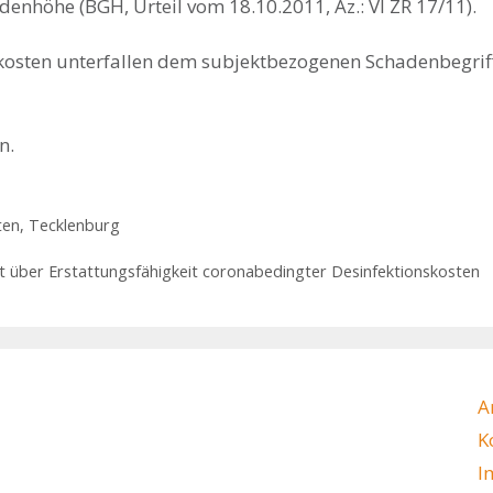
hadenhöhe (BGH, Urteil vom 18.10.2011, Az.: VI ZR 17/11).
osten unterfallen dem subjektbezogenen Schadenbegriff
n.
ten
,
Tecklenburg
t über Erstattungsfähigkeit coronabedingter Desinfektionskosten
A
K
I