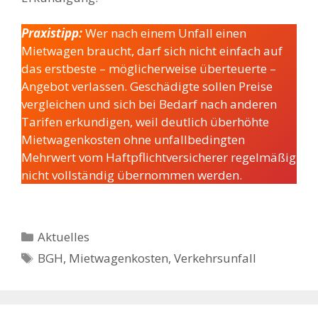
Praxistipp:
Wer nach einem Unfall einen
Mietwagen braucht, darf sich nicht einfach auf
das erstbeste – möglicherweise überteuerte –
Angebot verlassen. Geschädigte sollen Preise
vergleichen und sich bei Bedarf nach anderen
Tarifen erkundigen, weil deutlich überhöhte
Mietwagenkosten ohne unfallbedingten
Mehrwert vom Haftpflichtversicherer regelmäßig
nicht vollständig übernommen werden.
Kategorien
Aktuelles
Schlagwörter
BGH
,
Mietwagenkosten
,
Verkehrsunfall