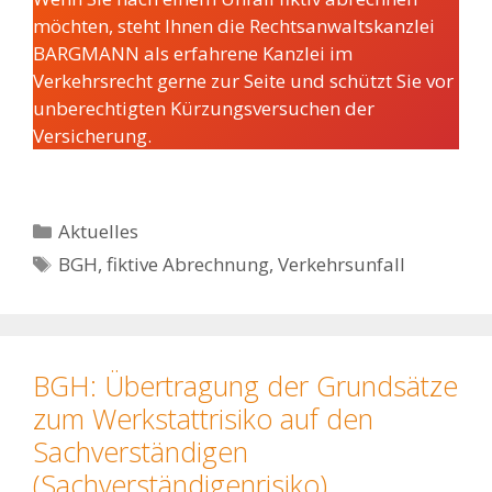
möchten, steht Ihnen die Rechtsanwaltskanzlei
BARGMANN als erfahrene Kanzlei im
Verkehrsrecht gerne zur Seite und schützt Sie vor
unberechtigten Kürzungsversuchen der
Versicherung.
Kategorien
Aktuelles
Schlagwörter
BGH
,
fiktive Abrechnung
,
Verkehrsunfall
BGH: Übertragung der Grundsätze
zum Werkstattrisiko auf den
Sachverständigen
(Sachverständigenrisiko)