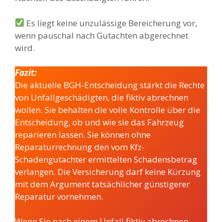
Es liegt keine unzulässige Bereicherung vor,
wenn pauschal nach Gutachten abgerechnet
wird.
Fazit:
Die aktuelle BGH-Entscheidung stärkt die Rechte
von Unfallgeschädigten, die fiktiv abrechnen
wollen. Sie behalten die volle Kontrolle über die
Entscheidung, ob und wie sie das Fahrzeug
reparieren lassen. Sie können ohne
Reparaturrechnung den vom Kfz-
Schadengutachter ermittelten Schadensbetrag
verlangen. Die Versicherung darf keine Kürzung
mit dem Argument tatsächlicher günstigerer
Reparatur vornehmen.
Wenn Sie nach einem Unfall fiktiv abrechnen