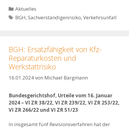
Kategorien
Aktuelles
Schlagwörter
BGH
,
Sachverständigenrisiko
,
Verkehrsunfall
BGH: Ersatzfähigkeit von Kfz-
Reparaturkosten und
Werkstattrisiko
16.01.2024
von
Michael Bargmann
Bundesgerichtshof, Urteile vom 16. Januar
2024 – VI ZR 38/22, VI ZR 239/22, VI ZR 253/22,
VI ZR 266/22 und VI ZR 51/23
In insgesamt fünf Revisionsverfahren hat der